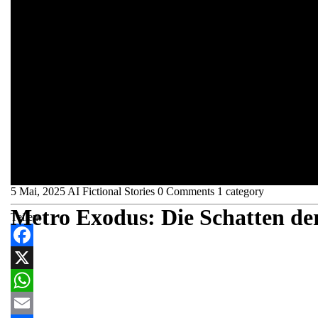
5 Mai, 2025
AI Fictional Stories
0 Comments
1 category
Metro Exodus: Die Schatten der
Teilen:
Facebook
X
WhatsApp