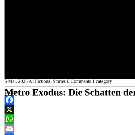
5 Mai, 2025
AI Fictional Stories
0 Comments
1 category
Metro Exodus: Die Schatten der
Teilen:
Facebook
X
WhatsApp