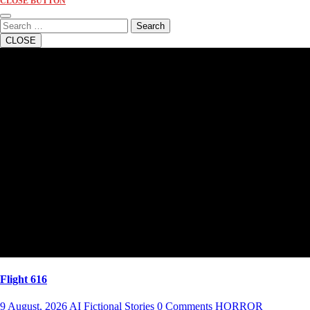
CLOSE BUTTON
Search
CLOSE
Kategorie:
HORROR
Flight 616
9 August, 2026
AI Fictional Stories
0 Comments
HORROR