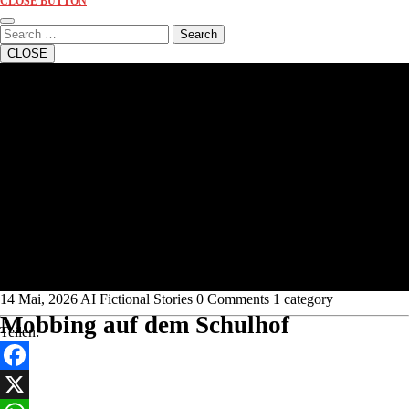
CLOSE BUTTON
Search
CLOSE
14 Mai, 2026
AI Fictional Stories
0 Comments
1 category
Mobbing auf dem Schulhof
Teilen:
Facebook